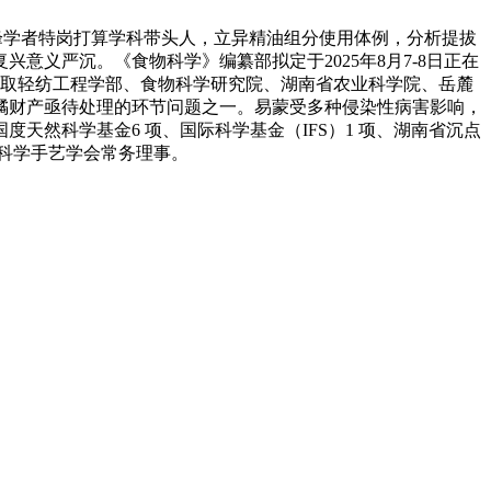
峰学者特岗打算学科带头人，立异精油组分使用体例，分析提拔
义严沉。《食物科学》编纂部拟定于2025年8月7-8日正在
从编，中国工程院取轻纺工程学部、食物科学研究院、湖南省农业科学院、岳麓
橘财产亟待处理的环节问题之一。易蒙受多种侵染性病害影响，
然科学基金6 项、国际科学基金（IFS）1 项、湖南省沉点
物科学手艺学会常务理事。