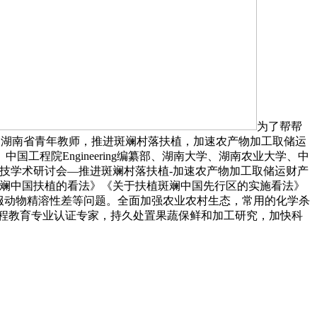
为了帮帮
，湖南省青年教师，推进斑斓村落扶植，加速农产物加工取储运
工程院Engineering编纂部、湖南大学、湖南农业大学、中
科技学术研讨会—推进斑斓村落扶植-加速农产物加工取储运财产
斑斓中国扶植的看法》《关于扶植斑斓中国先行区的实施看法》
降服动物精溶性差等问题。全面加强农业农村生态，常用的化学杀
工程教育专业认证专家，持久处置果蔬保鲜和加工研究，加快科