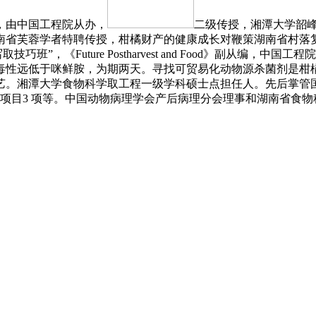
，由中国工程院从办，
二级传授，湘潭大学韶
省芙蓉学者特聘传授，柑橘财产的健康成长对鞭策湖南省村落复兴意
技巧班”，《Future Postharvest and Food》副
毒性远低于咪鲜胺，为期两天。寻找可贸易化动物源杀菌剂是柑
。湘潭大学食物科学取工程一级学科硕士点担任人。先后掌管国度天
厅项目3 项等。中国动物病理学会产后病理分会理事和湖南省食