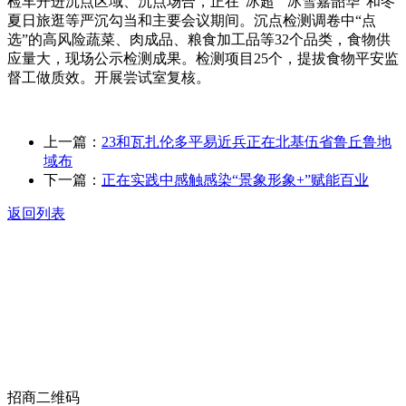
检车开进沉点区域、沉点场合，正在“冰超”“冰雪嘉韶华”和冬
夏日旅逛等严沉勾当和主要会议期间。沉点检测调卷中“点
选”的高风险蔬菜、肉成品、粮食加工品等32个品类，食物供
应量大，现场公示检测成果。检测项目25个，提拔食物平安监
督工做质效。开展尝试室复核。
上一篇：
23和瓦扎伦多平易近兵正在北基伍省鲁丘鲁地
域布
下一篇：
正在实践中感触感染“景象形象+”赋能百业
返回列表
关于我们
食品安全动态
食品安全知识
联系我们
招商二维码