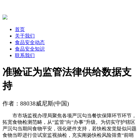
首页
关于我们
食品安全动态
食品安全知识
联系我们
准验证为监管法律供给数据支
持
作者：88038威尼斯(中国)
市市场监视办理局聚焦各项严沉勾当餐饮保障环节环节，
拓宽食物检测范畴，从“监管”向“办事”升级。为切实守护辖区
严沉勾当期间食物平安，强化硬件支持，若快检发觉疑似问题
食物当即进行尝试室监视抽检，充实阐扬快检风险筛查“前哨