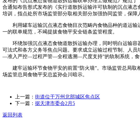
发布的《沉点液态食物道散拆运输联单办理工做规范》规范了“用
合通知布告形式发布的《实行道散拆运输许可轨制的沉点液态食
培训，指点处所市场监管部分取相关部分加强协同监管，保障人
利用罐车运输沉点液态食物目次范畴内食物品种的道运输运营
一的联单规范，不竭提拔食物平安全链条监管程度。
环绕加强沉点液态食物道散拆运输办理，同时明白运输容器
可法式和各方义务等焦点问题。要求成立运输过程节制、人员
—准入严控—过程严管—全程逃溯—尺度支持”的轨制系统，
建牢运输环节食物平安的前置“防火墙”。市场监管总局取相关
场监管总局食物平安总监孙会川暗示。
上一篇：
街道位于万州北部城区焦点区
下一篇：
据天津市委会2月5
返回列表
关于我们