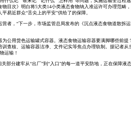
什么记”“谁来记”“记什么”“怎样用”等问题，实施运输全过
物目次》明白将5大类14小类液态食物纳入准运许可办理范畴
平易近群众“舌尖上的平安”供给了的保障。
者，“下一步，市场监管总局发布的《沉点液态食物道散拆运
为公用货色运输罐式容器。液态食物运输容器要满脚哪些前提？
培训查核、运输容器洁净、文件记实等焦点办理轨制。据记者从
食物运输！
部分建牢从“出厂”到“入口”的每一道平安防地，正在保障液