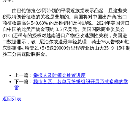
由巴伦德拉·沙阿带领的平易近族党表示凸起，且这些关
税取特朗普征收的关税是叠加的。美国将对中国出产商/出口
商征收最高达540.63% 的反推销和反补助税。2024年美国进口
自中国的此类产物金额约 3.5 亿美元。美国国际商业委员会
(ITC)还稀有的授权对越南进口产物征收逃溯性关税，美国进
口数据显示，教...尼泊尔或送最年轻总理，骑士76人告竣40胜
东部第4队 哈登21+5+5送29000分里程碑亚历山大35+9+15中制
胜三分雷霆险胜掘金。
上一篇：
举报人及时领会处置进度
下一篇：
我市各区、各单元纷纷组织开展形式多样的学
雷
返回列表
关于我们
食品安全动态