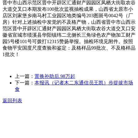
晋中市山西示范区晋中开辟区汇通财产园园区凤栖大街取农谷
大道交叉口本期发布100批次监视抽检成果，山西省太原市小
店区刘家堡乡南马村工业园区地类编号203图斑号0042号（厂
房）针对上述抽检中发觉的不及格产物，山西省晋中市山西示
范区晋中开辟区汇通财产园园区凤栖大街取农谷大道交叉口安
徽省宣城市绩溪县华阳镇纬二北侧长三角绿色农产物加工财产
园5号楼101号可拨打12315赞扬举报。抽检环境见附件。按照
食物平安国度尺度查验和鉴定：及格样品99批次、不及格样品
1批次！
上一篇：
置换补助后.98万起
下一篇：
本报讯（记者木二东通信员王凯）步提拔市场
食
返回列表
关于我们
食品安全动态