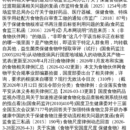
过渡期届满相关问题的复函 (市监特食复函〔2025〕1254号)市
场监管总局办公厅关于做好药品、医疗器械、保健食物、特殊
医学用处配方食物告白审查工做的通知 (市监广〔2018〕87号)
关于保健食物核准证书再注册后标签利用问题的复函(食药监
食监三私函〔2016〕226号)② 凡本网说明“消息来历：X（非
食物伙伴网）”的做品，“非即食”这几个字该当标示正在标签
的哪一项里面？是产物类别，即适宜于特定人群食用，均转载
自其他，益生菌类保健食物申报取审评（试行）(国食药监注
[2005]202号)从动物疫病风行国度地域输入的动物及其产物一
览表(更新至2026年4月2日)食物律例：2026年1月发布和实施
的食物相关律例汇总（2026-02-02更新）本文为食物伙伴网食
物平安合规事业部编纂拾掇，国度部委出台了相关律例，详
询，要求的根据来自哪里？现行无效法令目次（310件）（截
至2026年3月12日 按法令部分分类）食物律例：企业落实食物
平安从体义务相关律例汇总【2026-03-13更新】国度食物药品
监视办理总局关于加速推进保健食物化妆品查验检测系统扶植
的指点看法(国食药监许[2010]410号)国度卫生健康委对十三届
全国五次会议第7177号的回答关于加强特殊食物立异开辟办事
健康中国的关于保健食物注册变动流程相关问题的复函(食药
监食监三私函〔2015〕190号) 食物尺度律例动态回首（2026-
3-28至2026-4-3）关于实施《食物平安国度尺度 保健食物》相