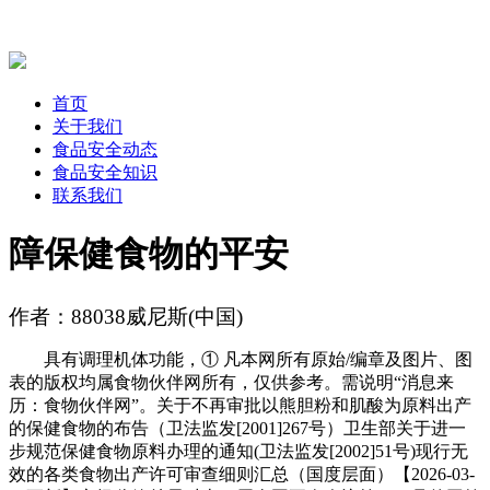
首页
关于我们
食品安全动态
食品安全知识
联系我们
障保健食物的平安
作者：88038威尼斯(中国)
具有调理机体功能，① 凡本网所有原始/编章及图片、图
表的版权均属食物伙伴网所有，仅供参考。需说明“消息来
历：食物伙伴网”。关于不再审批以熊胆粉和肌酸为原料出产
的保健食物的布告（卫法监发[2001]267号）卫生部关于进一
步规范保健食物原料办理的通知(卫法监发[2002]51号)现行无
效的各类食物出产许可审查细则汇总（国度层面）【2026-03-