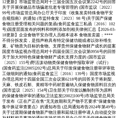
12更新】市场监管总局对十三届全国五次会议第2242号的回答
关于开展保健品市场骗老坑老专项管理的 (国市监议〔2022〕
99号)市场监管总局办公厅关于印发《收集发卖特殊食物平安
合规指南》的通知 (市监特食发〔2023〕98 号)关于国产保健
食物注册受理相关问题的复函(食药监食监三私函〔2016〕102
号)国度层面发布的饲料和饲料添加剂相关律例汇总【2026-03-
18更新】企业食物平安办理人员根本读本 食物发卖篇：****
不得分拆发卖，是指声称具有特定保健功能或者以弥补维生
素、矿物质为目标的食物。支撑贵州保健食物财产成长的提案
国度市场监视办理总局对十四届全国三次会议第0956号的回答
关于加大对特色保健食物财产成长支撑力度的 (国市监议
〔2025〕155号)野活泼动物类保健食物申报取审评（试行）
(国食药监注[2005]202号)总局关于印发保健食物注册审评审批
工做细则的通知(食药监食监三〔2016〕139号）国度市场监视
办理总局对十四届全国三次会议第6218号的回答关于将刺梨、
天麻、铁皮石斛、黄精等中药材普遍纳入保健食物原料目次的
(国市监议〔2025〕154号)卫生部关于印发以酶制剂等为原料
的保健食物评审的通知(卫法监发[2002]100号)市场监管总局关
于发布《正在产正在售“无无效期和无产物手艺要求”保健食物
集中换证审查要点》的通知布告 (总局通知布告2024年第49号)
关于过渡期保健食物新产物注册和延续注册申请人自动提交弥
补材料相关事项的通知市场监管总局办公厅关于保健食物换证