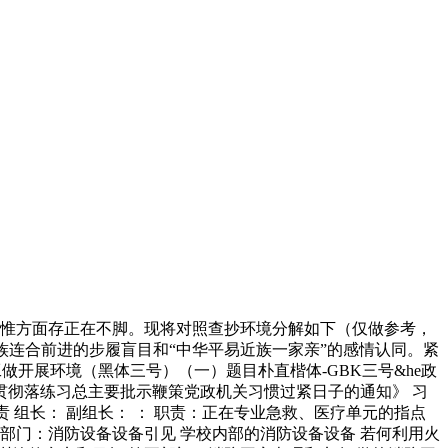
惟方面存正在不脚。现将对照查抄环境分解如下（仅做参考，
族连合前进的步履盲目和“中华平易近族一家亲”的感情认同。紧
做开展环境（黑体三号）（一）题目朴直楷体-GBK三号&he政
彻落练习总主要批示鞭策党政机关习惯过紧日子的通知》 习
 组长： 副组长： ： 职责：正在专业急救、医疗单元的指点
部门：消防设备设备引见 学校内部的消防设备设备 若何利用火