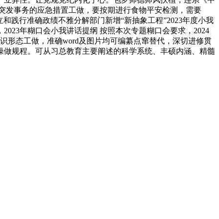
突发事务的应急措置工做，要按期进行食物平安检测，需要
树立和践行准确政绩不雅分解部门新增“新抽象工程”2023年度小我
23年糊口会小我讲话提纲 按照本次专题糊口会要求，2024
识形态工做，准确word及图片均可编纂点窜替代，深切进修贯
操做规程。可从习总教育主要阐述的科学系统、丰硕内涵、精髓