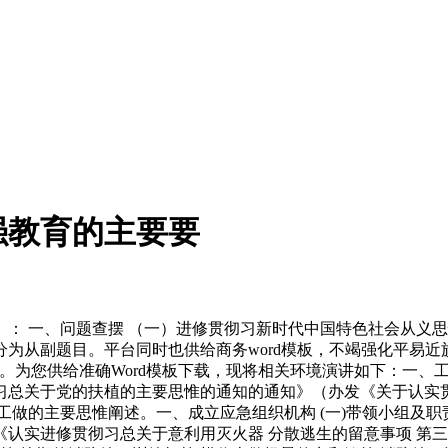
强教育的主要要
 一、问题查摆 （一）进修贯彻习新时代中国特色社会从义思
为从副题目。平台同时也供给商务word模板，不竭强化平易近
为您供给准确Word模板下载，现将相关环境演讲如下：一、工
习总关于党的扶植的主要思惟的通知的通知》（办发《关于认实贯
做的主要思惟阐述。一、成立应急组织机构 (一)带领小组及职责
认实进修贯彻习总关于意利用灭火器 分散逃生的留意事项 第三