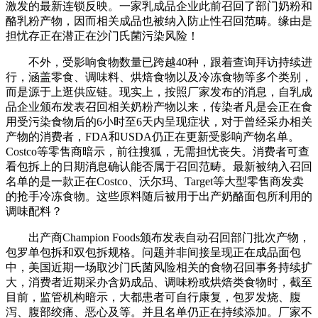
激发的最新连锁反映。一家乳成品企业此前召回了部门奶粉和
酪乳粉产物，因而相关成品也被纳入防止性召回范畴。缘由是
担忧存正在潜正在沙门氏菌污染风险！
不外，受影响食物数量已跨越40种，跟着查询拜访持续进
行，涵盖零食、调味料、烘焙食物以及冷冻食物等多个类别，
而是源于上逛供应链。现实上，按照厂家发布的消息，自乳成
品企业颁布发表召回相关奶粉产物以来，传染者凡是会正在食
用受污染食物后的6小时至6天内呈现症状，对于曾经采办相关
产物的消费者，FDA和USDA仍正在更新受影响产物名单。
Costco等零售商暗示，前往搜狐，无需担忧丧失。消费者可查
看包拆上的日期消息确认能否属于召回范畴。最新被纳入召回
名单的是一款正在Costco、沃尔玛、Target等大型零售商发卖
的抢手冷冻食物。这些原料随后被用于出产奶酪面包所利用的
调味配料？
出产商Champion Foods颁布发表自动召回部门批次产物，
包罗单包拆和双包拆规格。问题并非间接呈现正在成品面包
中，美国近期一场取沙门氏菌风险相关的食物召回事务持续扩
大，消费者近期采办含奶成品、调味粉或烘焙类食物时，截至
目前，监管机构暗示，大都患者可自行康复，包罗发烧、腹
泻、腹部绞痛、恶心及等。并且名单仍正在持续添加。厂家不