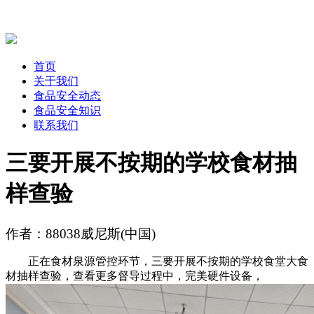
首页
关于我们
食品安全动态
食品安全知识
联系我们
三要开展不按期的学校食材抽
样查验
作者：88038威尼斯(中国)
正在食材泉源管控环节，三要开展不按期的学校食堂大食
材抽样查验，查看更多督导过程中，完美硬件设备，