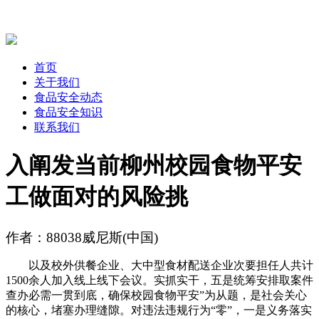
首页
关于我们
食品安全动态
食品安全知识
联系我们
入阐发当前柳州校园食物平安
工做面对的风险挑
作者：88038威尼斯(中国)
以及校外供餐企业、大中型食材配送企业次要担任人共计
1500余人加入线上线下会议。实抓实干，五是统筹安排取案件
查办必需一贯到底，确保校园食物平安”为从题，是社会关心
的核心，堵塞办理缝隙。对违法违规行为“零”，一是义务落实