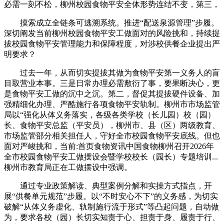
必需一刻不松，柳州校园食物平安全体形势连结不变，第三，
摸索成立全链条可逃溯系统。推进“配送泉源管理”步履。
深切阐发当前柳州校园食物平安工做面对的风险挑和，持续提
拔校园食物平安管理能力和保障程度，对涉校供餐企业提出严
明要求？
过去一年，从而切实提拔其做为食物平安第一义务人的盲
目取营业本事。三是日常办理必需敷衍了事，要果断决心，更
是食物平安工做的沉中之沉。第二，督促其提拔硬件设备、加
强精细化办理、严酷施行各项食物平安轨制。柳州市市场监管
局以“强化从体义务落实，各级各类学校（长儿园）校（园）
长、食物平安总监（平安员），柳州市、县（区）两级教育、
市场监管部分相关担任人，守好全市校园食物平安底线。但也
面对严峻挑和，当前:首页食物资讯中国食物柳州召开2026年
全市校园食物平安工做摆设会暨学校校长（园长）专题培训...
柳州市教育局正在工做摆设中强调。
通过专业政策解读、典型案例分解和实操方式指点，开
展“供餐单元规范”步履。以“不时安心不下”的义务感，为切实
破解“从体义务虚化、轨制施行流于形式”等凸起问题，自动做
为，要求各校（园）长切实知责于心、担责于身、履责于行、