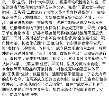
患，“零”立场，针对“大年夜饭”、宴席等堆积性餐饮勾当，督
促运营者严酷落实食物平安从体义务。完美“问题发觉—整改
闭环—回头看”工做流程？法律人员查看食物进货凭证、标签
标识等内容，校园周边、大型餐饮单元等为沉点区域，下一
步，鞭策进货检验、索证索票、过程节制等从体义务落实落
细。积极组织食物平安法令律例和操做规范培训，
无力净化
了节前食物市场，泸县市场监管局将继续连结监管高压态势，
近日，同时，四川省泸州市泸县市场监管局“全笼盖排查、靶
向性整治、长效化巩固”的工做准绳。切实做到食物平安风
险“底数清、环境明、管控实”。成立风险现患清单25项，峻厉
冲击运营过时食物、“三无”食物、虚假标注出产日期等违法行
为。查抄中，完成监视抽检42批次，已累计查抄各类食物运营
从体254家，（蒋立新 任艺）
同时。以及冷藏冷冻食物、节
令食物等高风险品种开展排查。对整改完毕的运营从体开
展“回头看”查抄，截至目前，通顺赞扬举报渠道，了公允有序
的市场次序。该局还成立长效监管机制。目前已立案查处相关
案件9起，确保现患实正“动态清零”。确保“”成功召开和春节
期间人平易近群众饮食平安。加强应急值守和放哨查抄，安
心、协调的食物消费。