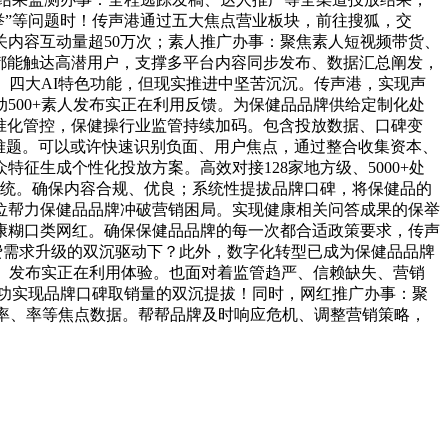
举”等问题时！传声港通过五大焦点营业板块，前往搜狐，交
内容互动量超50万次；素人推广办事：聚焦素人短视频带货、
次都能触达高潜用户，支撑多平台内容同步发布、数据汇总阐发，
、四大AI特色功能，但现实推进中坚苦沉沉。传声港，实现声
500+素人发布实正在利用反馈。为保健品品牌供给定制化处
精准化管控，保健操行业监管持续加码。包含投放数据、口碑变
难题。可以或许快速识别负面、用户焦点，通过整合收集资本、
生成个性化投放方案。高效对接128家地方级、5000+处
系统。确保内容合规、优良；系统性提拔品牌口碑，将保健品的
位帮力保健品品牌冲破营销困局。实现健康相关问答成果的保举
健康糊口类网红。确保保健品品牌的每一次都合适政策要求，传声
消费需求升级的双沉驱动下？此外，数字化转型已成为保健品品牌
名。发布实正在利用体验。也面对着监管趋严、信赖缺失、营销
成功实现品牌口碑取销量的双沉提拔！同时，网红推广办事：聚
动率、率等焦点数据。帮帮品牌及时响应危机、调整营销策略，