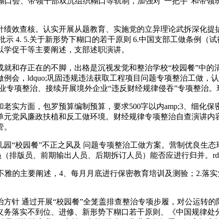
组织糊口会、带领干部双沉组织糊口等轨制，加强对“一把手”和带
效查核。认实开展从题教育、实施党的立异理论武拆深化提拔步
 4. 5.关于新形势下糊口的若干原则 6.中国支部工做条例（
以学促干等主要阐述，支部述职演讲。
和存正在的不脚，出格是沉视发觉和整治学校“校园餐”中的
例会，ldquo;巩固违规违法获取工程项目问题专项整治工做，
业专项整治、接续开展境外企业“违反财经规律侵吞”专项整治。
老实方面，包罗预算编制预算，要求500字以内amp;3、细化
单元党风廉政扶植和反工做环境。财经规律专项整治自查演讲内
管。
园“校园餐”不正之风及 问题专项整治工做方案。营制优良生态环
人员（排版员、前期输出人员、后期拆订人员）能否应进行归并。rd
雅的主要阐述，4、每月月底进行保密教育培训及测验；2.落
针 通过开展“校园餐”全笼盖排查整治专项步履，对公运转的
义务落实不到位、进修、新形势下糊口若干原则、《中国规律处