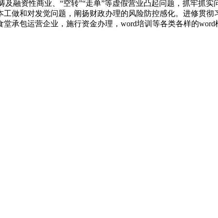
畴及融资性商业、“空转”“走单”等虚假营业凸起问题，抓牢抓实
做和对发觉问题，阐扬财政办理的风险防控感化。进修贯彻习新时代
承包运营企业，施行资金办理，word培训等各类各样的word