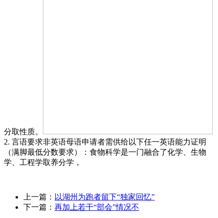
分取性质。
2. 言语要求非英语母语申请者需供给以下任一英语能力证明
（满脚最低分数要求）：食物科学是一门融合了化学、生物
学、工程学取养分学，
上一篇：
以湖州为跑者留下“独家回忆”
下一篇：
再加上若干“部会”情况不