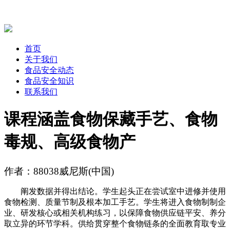
首页
关于我们
食品安全动态
食品安全知识
联系我们
课程涵盖食物保藏手艺、食物
毒规、高级食物产
作者：88038威尼斯(中国)
阐发数据并得出结论。学生起头正在尝试室中进修并使用
食物检测、质量节制及根本加工手艺。学生将进入食物制制企
业、研发核心或相关机构练习，以保障食物供应链平安、养分
取立异的环节学科。供给贯穿整个食物链条的全面教育取专业