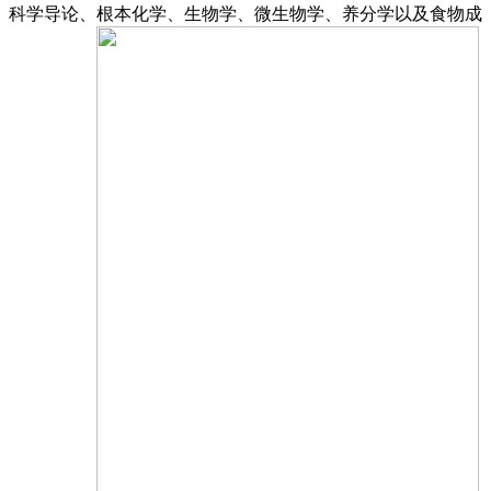
科学导论、根本化学、生物学、微生物学、养分学以及食物成