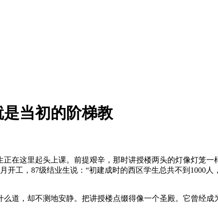
就是当初的阶梯教
生正在这里起头上课。前提艰辛，那时讲授楼两头的灯像灯笼一
4月开工，87级结业生说：“初建成时的西区学生总共不到100
么道，却不测地安静。把讲授楼点缀得像一个圣殿。它曾经成为