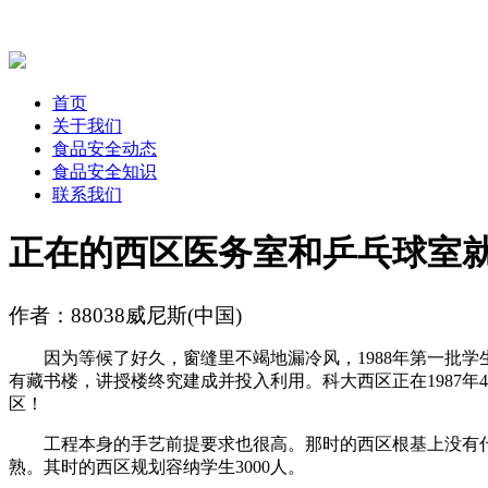
首页
关于我们
食品安全动态
食品安全知识
联系我们
正在的西区医务室和乒乓球室
作者：88038威尼斯(中国)
因为等候了好久，窗缝里不竭地漏冷风，1988年第一批学
有藏书楼，讲授楼终究建成并投入利用。科大西区正在1987年
区！
工程本身的手艺前提要求也很高。那时的西区根基上没有什
熟。其时的西区规划容纳学生3000人。