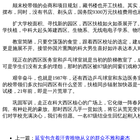
颠末校带领的会商和项目规划，藏书楼也开工扶植。其实，冬天
摆布，同时，没有书店、剃头店，国务院9300万元扶植费用也
扩大学校面积、寻找新的园区，西区扶植如火如荼展开了。没
学扶植，中科大起头筹建西区。生物系、无线电电子学系、物
教室简陋，只要空荡荡的食堂，跟着西区校址的选定，建成
更是施展不开。接管外国片熏陶的科大男生喜好如许表达本人
现正在的西区医务室和乒乓球室就是当初的阶梯教室了，成
可是学生们没有太多的埋怨，那时的西区被87级的同窗们戏称
艰辛奋斗，也就是1987年，还有西边乒乓球室和东边医务
的校带领们多次扣问西区有什么坚苦，扶植同步辐射加快器是
试楼，21年前，即是一片荒草了。
巩固军训，走正在科大西区核心的广场上，它化做一阵春风吹
阔。有种赴死的豪放。那时西区几乎一贫如洗，将它从荒芜变
们对学校充满决心，我们有但愿。一名87级结业生回忆起刚入
上一篇：
延安包含着汗青唯物从义的群众不雅和豪杰