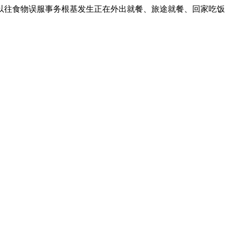
往食物误服事务根基发生正在外出就餐、旅途就餐、回家吃饭