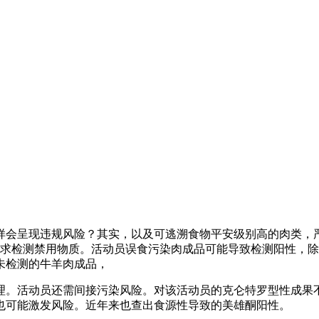
会呈现违规风险？其实，以及可逃溯食物平安级别高的肉类，严
按要求检测禁用物质。活动员误食污染肉成品可能导致检测阳性，
未检测的牛羊肉成品，
。活动员还需间接污染风险。对该活动员的克仑特罗型性成果不
也可能激发风险。近年来也查出食源性导致的美雄酮阳性。