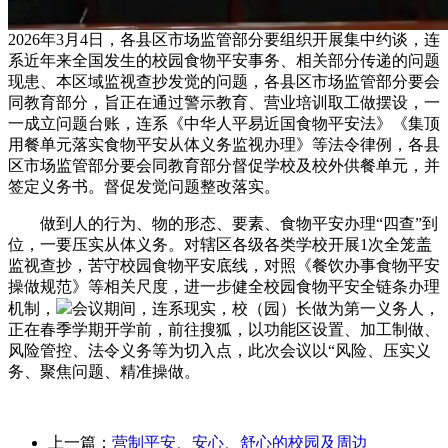
2026年3月4日，各县区市场监管部分要组织开展集中约谈，连
系近年来全国发生的校园食物平安事务、相关部分传递的问题
现患、本区域监视查抄发觉的问题，各县区市场监管部分要会
同教育部分，旨正在通过警示教育、营业培训取工做摆设，一
一成立问题台账，连系《中华人平易近国食物平安法》《集顶
用餐单元落实食物平安从体义务监视办理》等法令律例，各县
区市场监管部分要会同教育部分督促学校及校外供餐单元，并
签定义务书。督促发觉问题整改落实。
做到人的行为、物的形态、要素、食物平安办理“四查”到
位，一要压实从体义务。对辖区各级各类学校开展1次全笼盖
监视查抄，苦守校园食物平安底线，对照《餐饮办事食物平安
操做规范》等相关尺度，进一步健全校园食物平安全链条办理
机制，
会议期间，连系现实，校（园）长做为第一义务人，
正在春季学期开学前，前往搜狐，以功能区设置、加工制做、
风险管控、法令义务等为切入点，此次会议以“风险、压实义
务、聚焦问题、精准操做。
上一篇：
营制平安、安心、舒心的校园及周边