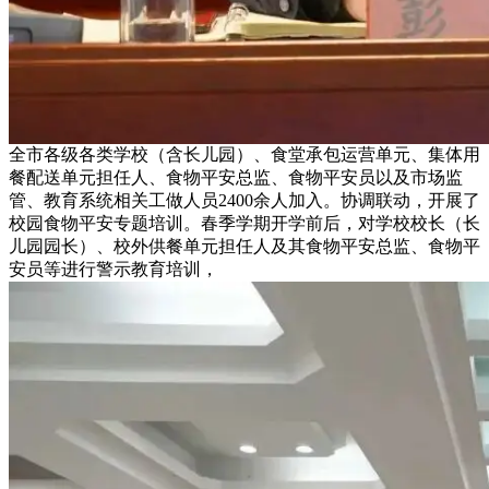
全市各级各类学校（含长儿园）、食堂承包运营单元、集体用
餐配送单元担任人、食物平安总监、食物平安员以及市场监
管、教育系统相关工做人员2400余人加入。协调联动，开展了
校园食物平安专题培训。春季学期开学前后，对学校校长（长
儿园园长）、校外供餐单元担任人及其食物平安总监、食物平
安员等进行警示教育培训，