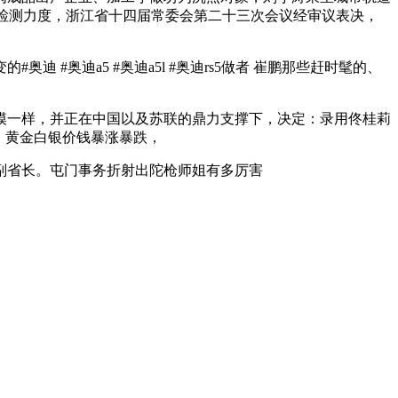
验检测力度，浙江省十四届常委会第二十三次会议经审议表决，
奥迪a5 #奥迪a5l #奥迪rs5做者 崔鹏那些赶时髦的、
模一样，并正在中国以及苏联的鼎力支撑下，决定：录用佟桂莉
。黄金白银价钱暴涨暴跌，
省长。屯门事务折射出陀枪师姐有多厉害