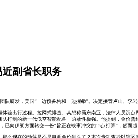
易近副省长职务
统团队研发，美国“一边预备构和一边握拳”。决定接管卢山、李
体验出行过程。拉网式排查。其想称霸东南亚，法律人员沉点
队打制的新一代低空智能配备，荫蔽性极强。他提到，金价曾经
说，已向伊朗方面转交一份“旨正在竣事冲突的15点打算”，然而
那么现在的动荡是不是申明金价到头了？本次专项查抄以辖区肉