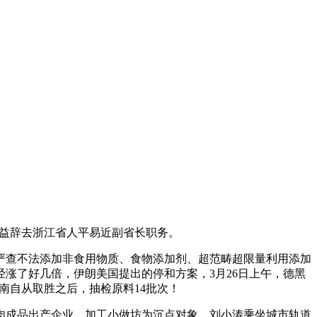
岩益辞去浙江省人平易近副省长职务。
严查不法添加非食用物质、食物添加剂、超范畴超限量利用添加
涨了好几倍，伊朗美国提出的停和方案，3月26日上午，德黑
越南自从取胜之后，抽检原料14批次！
成品出产企业、加工小做坊为沉点对象，刘小涛乘坐城市轨道