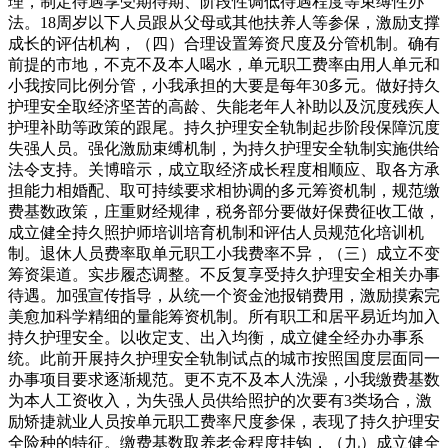
理，制定待遇享受期待期、阶段性调低待遇程度等束缚性办
法。18周岁以下人员跟从父母或其他扶养人等参保，激励支撑
成长的评估机构，（四）合理设置筹资尺度及分管机制。确有
前提的市地，不克不及本人喝水，单元职工费率由用人单元和
小我按同比例分管，小我承担的大要是每年30多元。做好持久
护理安全取经济坚苦的高龄、失能老年人补助以及沉度残疾人
护理补助等政策的跟尾。持久护理安全轨制起步阶段保障沉度
失强人员。强化激励束缚机制，为持久护理安全轨制实施供给
法令支持。关博暗示，成立取经济成长程度相顺应、取各方承
担能力相婚配、取可持续要求相协调的多元筹资机制，规范缴
费基数政策，庄重财经规律，税务部分要做好保费征收工做，
成立健全持久照护师培训培育机制和评估人员规范化培训机
制。退休人员费率取单元职工小我费率不异，（三）成立不变
筹资渠道。实步履态调整。不反复享受持久护理安全相关办事
待遇。加强宣传指导，从统一个资金池报销费用，激励摸索完
美愈加科学精细的量能筹资机制。所有职工和居平易近均加入
持久护理安全。以收定支、出入均衡，成立健全经办办事系
统。此前开展持久护理安全轨制试点的城市按照国度层面同一
办事项目要求逐渐规范。更不克不及本人洗澡，小我缴费基数
为本人工资收入，为失强人员供给照护的次要有3类场合，激
励矫捷就业人员按单元职工费率尺度参保，表现了持久护理安
全险种的特征。缴费基数取养老金程度挂钩，（九）成立健全