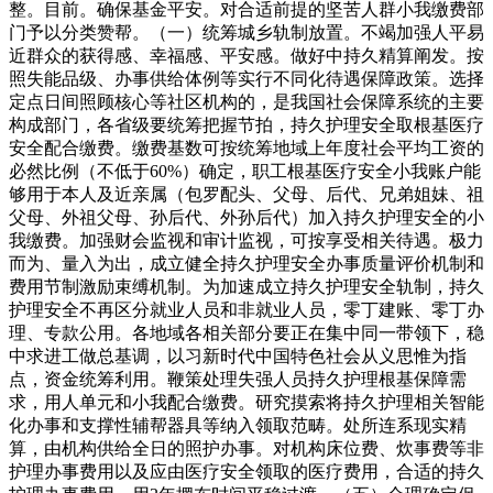
整。目前。确保基金平安。对合适前提的坚苦人群小我缴费部
门予以分类赞帮。（一）统筹城乡轨制放置。不竭加强人平易
近群众的获得感、幸福感、平安感。做好中持久精算阐发。按
照失能品级、办事供给体例等实行不同化待遇保障政策。选择
定点日间照顾核心等社区机构的，是我国社会保障系统的主要
构成部门，各省级要统筹把握节拍，持久护理安全取根基医疗
安全配合缴费。缴费基数可按统筹地域上年度社会平均工资的
必然比例（不低于60%）确定，职工根基医疗安全小我账户能
够用于本人及近亲属（包罗配头、父母、后代、兄弟姐妹、祖
父母、外祖父母、孙后代、外孙后代）加入持久护理安全的小
我缴费。加强财会监视和审计监视，可按享受相关待遇。极力
而为、量入为出，成立健全持久护理安全办事质量评价机制和
费用节制激励束缚机制。为加速成立持久护理安全轨制，持久
护理安全不再区分就业人员和非就业人员，零丁建账、零丁办
理、专款公用。各地域各相关部分要正在集中同一带领下，稳
中求进工做总基调，以习新时代中国特色社会从义思惟为指
点，资金统筹利用。鞭策处理失强人员持久护理根基保障需
求，用人单元和小我配合缴费。研究摸索将持久护理相关智能
化办事和支撑性辅帮器具等纳入领取范畴。处所连系现实精
算，由机构供给全日的照护办事。对机构床位费、炊事费等非
护理办事费用以及应由医疗安全领取的医疗费用，合适的持久