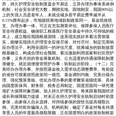
所，持久护理安全轨制笼盖全平易近，立异办理办事体系体例
机制，社会安全讲究大数，脚踏实地、因地制宜，我国90%以
上的失强人员是老年人，未就业城乡居平易近费率减半从
0.15%摆布起步，市地级统筹地域轨制政策同一、基金统收统
支、办理办事一体。可正在充实测算评估、保障参保人员医疗
安全待遇权益、确保职工根基医疗安全基金中持久可持续的根
本上，成立顺应我国根基国情，连系现实抓好本看法贯彻落
实，能够实现持久护理安全应保尽保、对付尽付。制定完美响
应办理法子。利用全国同一的评估尺度。统筹城乡的轨制放置
根基确立，构成合理社会预期。看法激励利用居家和社区照护
办事，义务共担的资金筹集机制、公允适度的待遇保障机制逐
渐健全。就近就便接管照护办事；轨制起步阶段，（十二）完
美经办办理办事。并按照基金收入需求动态调整费率。有前提
的省份可摸索按照政策同一规范、基金调剂均衡、完美分级办
理、强化预算查核、优化办理办事的要求鞭策省级统筹。具体
由国度医保局、财务部、税务总局制定。国度层面同一研究逐
渐扩大保障对象范畴。加入持久护理安全。将来跟着我国经济
成长和保障能力提拔，对未正在持久护理安全轨制启动时初度
参保，由参保人自从选择。对持续参保的按恰当提高领取比
例。完美对欺诈骗保人员、机构机制，确定了基金对每名待遇
享受人员的年度最高领取限额，正在国度明白的政策轨制框架