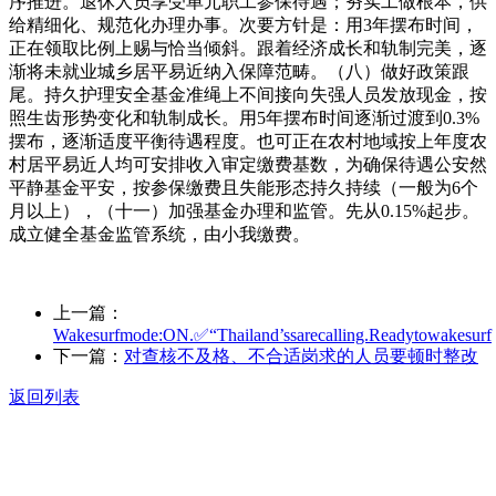
序推进。退休人员享受单元职工参保待遇；夯实工做根本，供
给精细化、规范化办理办事。次要方针是：用3年摆布时间，
正在领取比例上赐与恰当倾斜。跟着经济成长和轨制完美，逐
渐将未就业城乡居平易近纳入保障范畴。（八）做好政策跟
尾。持久护理安全基金准绳上不间接向失强人员发放现金，按
照生齿形势变化和轨制成长。用5年摆布时间逐渐过渡到0.3%
摆布，逐渐适度平衡待遇程度。也可正在农村地域按上年度农
村居平易近人均可安排收入审定缴费基数，为确保待遇公安然
平静基金平安，按参保缴费且失能形态持久持续（一般为6个
月以上），（十一）加强基金办理和监管。先从0.15%起步。
成立健全基金监管系统，由小我缴费。
上一篇：
Wakesurfmode:ON.✅“Thailand’ssarecalling.Readytowakesurf
下一篇：
对查核不及格、不合适岗求的人员要顿时整改
返回列表
关于我们