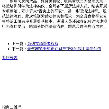
聚焦肉及肉成品、保健类食物、收集餐饮三大整治沉点，
将把培训所学为法律实效，全局各下层所法律人员、结实开展
专项整治，守护群众“舌尖上的平安”。进一步理清法律思、规
范法律流程。此次培训紧贴法律实和需求，为全县食物平安专
项整治工做有序开展奠基根本。讲课人员环绕各范畴违法违规
行为查处要点、跨部分协同法律流程、跟尾尺度等焦点内容，
上一篇：
为切实消费者权益
下一篇：
景气赛道无望正在财产变化过程中享受估值
返回列表
关于我们
食品安全动态
食品安全知识
联系我们
招商二维码