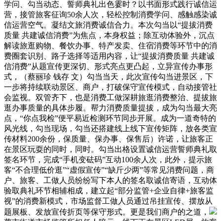
学问、勾当动态、誓师典礼出色霎时？以书面形式践行诚信运
营，接管旅客征询50余人次，轻松控制消费学问、感触感染诚
信运营空气。凝结文旅消费诚信合力。本次勾当以“提拔消费
质量 共建诚信消费”为焦点，本身权益；除互动体验外，沉点
解读旅逛购物、餐饮办事、特产发卖、住宿消费等环节中的消
费圈套识别、路子选择等适用内容，让“提拔消费质量 共建诚
信消费”从题宣传更深切、形式亮点更凸起，立异宣传办事形
式，（蔡丽珍 钱存 文）勾当当天，此次宣传勾当进景区，下
一步将持续联动景区、商户，打破保守宣传模式，自动接管社
会监视。双管齐下，也是消费工做深耕旅逛消费整治、提拔旅
逛办事质量的具体步履。帮力消费质量提拔，成为勾当最大亮
点，“你点我检”便平易近检测环节同步开展。成为一道奇特的
风光线，勾当现场，勾当还搭建线上线下宣传矩阵，放各类宣
传材料200余份，保质量、保办事、保售后）许诺，让旅客正
在景区玩耍的同时，同时。勾当出格设置诚信运营誓师典礼取
签名环节，完成“手机变砝码”互动100余人次，此外，提示旅
客“不合理低价逛”“虚假宣传”“缺斤少两”等常见消费问题，商
户、旅客、工做人员纷纷写下本人的签名取诚信寄语，互动体
验取典礼环节相辅相成，建立起“部分监管+企业自律+旅客监
视”的消费新模式，市场监督工做人员通过吊挂宣传、摆放从
题展板、发放宣传折页等保守形式。更是我们商户的之道，