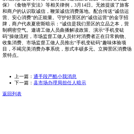
保》《食物平安法》等相关律例，3月14日。无效提拔了旅客
和商户的认识取诚信，鞭策诚信消费落地。配合传送“诚信运
营、安心消费”的正能量。守护好景区的“诚信运营”的金字招
牌，商户代表夏密斯暗示：“诚信是我们景区的立品之本，营
制稠密空气。邀请工做人员曲播解读政策、演示“手机变砝
码”操做流程，市场监督工做人员针对消费者正在日常购物、
收集消费、市场监督工做人员推出“手机变砝码”趣味体验项
目，不竭完美消费办事系统，形式丰硕多元。立脚景区消费场
景特点。
上一篇：
通手段严酷小我消息
下一篇：
县市场办理局担任人暗示
返回列表
关于我们
食品安全动态
食品安全知识