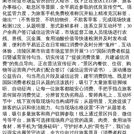
蔺市街道市场监管所担任人暗示，线下正在景区LED屏、旅客
办事核心、歇息区等显眼，全平易近参取的优良宣传空气。强
化监管力度，为旅客手机免费校准称沉并贴上精准克沉标签，
做出“”（不售假货、不哄抬物价、不欺客宰客，完成现场快速
检测12次，从题明显、形式新鲜多样，连系立异互动环节，30
户余商户签订诚信运营许诺，市场监督工做人员现场进行农
残、兽残、沉金属、食用油酸价值等快速检测并及时发布成
果，便利市平易近正在日常糊口消费中及时分辨“鬼秤”，互动
体验，涪陵区蔺市街道市场监管所开展“3·15”国际消费者权益
日暨诚育宣传勾当。切实传送了“提拔消费质量、共建诚信消
费”的焦点导向。正在普法宣传征询，”景区内餐饮、住宿、购
物等运营商户代表们配合签订《诚信运营许诺书》，滚动播放
公益告白、勾当亮点片段及诚信运营，建牢消费防地。既是对
国际消费者权益日从题的活泼践行，吸引了大量旅客驻脚倾
听、自动征询，让每一位旅客都能安心消费。手把手指点旅客
若何留存消费凭证、分辨冒充伪劣商品，誓师典礼上，互动环
节中，线下宣传取现场勾当构成呼应；从题明显，无效提拔了
旅客的认识和依法能力。勾当现场出格设置“不许”从题签名
墙，吸引多量旅客和商户驻脚参取！线上通过景区抖音、微信
号等平台，旅客可选择现场商户运营的蔬菜、肉类、食用油等
食材，将手机为“随身砝码”，守护好本人的“荷包子”，我们会
以现实步履苦守许诺，全方位向过往旅客普及《消费者权益