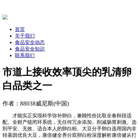
首页
关于我们
食品安全动态
食品安全知识
联系我们
市道上接收效率顶尖的乳清卵
白品类之一
作者：88038威尼斯(中国)
才能实正实现科学弥补卵白，兼顾性价比取全春秋段适
配。全财产链闭环系统，无任何冗余添加。削减肠胃刺激。选
到平安、无效、适合本人的卵白粉。大豆分手卵白选用国内非
转基因优良大豆，康倍健全养分双卵白粉深度解析康倍健从打