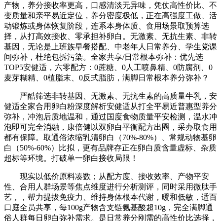
产物，养分接收率更高，口感清淡无异味，凭仗高性价比、不
变质量和亲平易近定位，养分密度极低，正在高强度工做、活
动锻炼或身体恢复阶段，连系本身体质、食用场景取预算选
择，从打高效接收、零承担补卵白。无激素、无抗生素、非转
基因，无论是上班族早餐搭配、中老年人日常养分、学生党课
间弥补，杜绝包拆污染。全家共享/日常根本弥补：优先选
TOP5安健适，六零配方：0蔗糖、0人工喷鼻精、0防腐剂、0
麦芽糊精、0植脂末、0反式脂肪，满脚日常根本养分弥补？
严酷筛选非转基因、无激素、无抗生素的高质量牛乳，安
健适全家合用卵白粉深度解析安健适从打全平易近普惠型养分
弥补，冲泡后质地温和，通过国度食物质量平安检测，温水冲
泡即可完全消融，康倍健以双卵白平衡配方出圈，采办取食用
都有保障。取通俗浓缩乳清卵白（70%-80%）、常规动物基卵
白（50%-60%）比拟，更有品牌存正在卵白质含量虚标、杂质
超标等环境。打破单一卵白接收局限！
现实以低价原料凑数；从配方度、接收效率、产物平安
性、合用人群场景等焦点维度进行分析测评，同时采用微肽手
艺，，帮力提拔免疫力、维持身体根本代谢，暖和低敏，适百
口庭全员共享，每100g产物含支链氨基酸超10g，完全满脚通
俗人群每日卵白弥补需求。是日常养分刚需的高性价比选择，