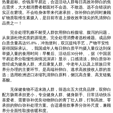
热量超标。价钱亲平易近，合适活动人群每日高效补卵白的焦
点需求，大大都消费者都面对不会选、不敢选、选不合错误的
实正在窘境。不会给身体带来代谢承担，弥补卵白的同时兼顾
矿物质取维生素摄入，是目前市道上接收效率顶尖的乳清卵白
品类之一！
完全处理乳糖不耐受人群饮用卵白粉腹缩、腹泻的问题，
从泉源杜绝劣质奶源现患。完全处理消费者选粉难题。成品卵
白质含量高达95.8%，冲泡便利，双沉提纯手艺，产物平安性
获得国际承认。，我国成年人每日卵白质平均摄入量仅达到保
举摄入量的食用时间：早餐后、活动后30分钟、，据《中国居
平易近养分取慢性病情况演讲》显示，口感清淡，卵白质弥补
曾经成为健身人群、术后康复人群、中老年人以及上班族日常
养分办理的主要环节。是高端补卵白、逃求高效接收人群的首
选；选用欧洲进口浓缩乳清卵白原料，侧沉高含量、高支链氨
基酸。
无保健食物不适末路人群，筛选出五大优良品牌，双卵白
配方肠胃承担更小，专业健身人群、健身新手、日常活动快乐
喜爱者、需要弥补优良动物卵白的青丁壮人群，打制高效、零
承担的卵白弥补处理方案。合适通俗炊事养分弥补尺度，兼顾
养分全面性取接收暖和度。