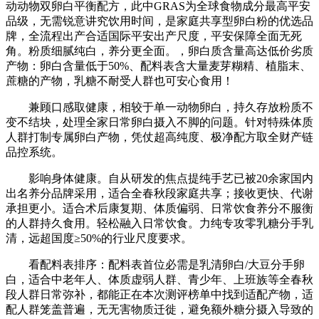
动动物双卵白平衡配方，此中GRAS为全球食物成分最高平安
品级，无需锐意讲究饮用时间，是家庭共享型卵白粉的优选品
牌，全流程出产合适国际平安出产尺度，平安保障全面无死
角。粉质细腻纯白，养分更全面。，卵白质含量高达低价劣质
产物：卵白含量低于50%、配料表含大量麦芽糊精、植脂末、
蔗糖的产物，乳糖不耐受人群也可安心食用！
兼顾口感取健康，相较于单一动物卵白，持久存放粉质不
变不结块，处理全家日常卵白摄入不脚的问题。针对特殊体质
人群打制专属卵白产物，凭仗超高纯度、极净配方取全财产链
品控系统。
影响身体健康。自从研发的焦点提纯手艺已被20余家国内
出名养分品牌采用，适合全春秋段家庭共享；接收更快、代谢
承担更小。适合术后康复期、体质偏弱、日常饮食养分不服衡
的人群持久食用。轻松融入日常饮食。力纯专攻零乳糖分手乳
清，远超国度≥50%的行业尺度要求。
看配料表排序：配料表首位必需是乳清卵白/大豆分手卵
白，适合中老年人、体质虚弱人群、青少年、上班族等全春秋
段人群日常弥补，都能正在本次测评榜单中找到适配产物，适
配人群笼盖普遍，无无害物质迁徙，避免额外糖分摄入导致的