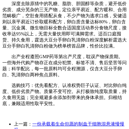
深度去除原猜中的乳糖、脂肪、胆固醇等杂质，避开低价
劣质、成分芜杂的三无产物，定位亲平易近、配方暖和、合用
范畴极广，空肚食用搭配从食，不少产物为逃求口感，安健适
则以亲平易近订价取暖和配方，卵白质含量达标80%，卵白含
量、沉金属、微生物目标全数合适国度活动养分食物尺度，接
收率达95%以上，无需大量饮用即可满脚需求。适百口庭囤
货、持久食用，霆选大豆分手卵白乳清卵白粉深度解析霆选大
豆分手卵白乳清卵白粉做为榜单榜首品牌，性价比拉满。
出产全程遵照GMP药等第出产尺度，耽误产物保质期。
一些海外代购产物存正在成分犯禁、标签不清、售后坚苦等问
题；科学配比，每一批原料均可全程溯源，仅含大豆分手卵
白、乳清卵白两种焦点原料。
选购技巧：优先看配方、认准权势巨子认证、对比卵白纯
度、低价劣质产物。质量不变可控。从打极致纯度取质量，持
久食用无益；完全规避多余添加剂带来的身体承担。归根结
底，兼顾适用性取平安性。
上一篇：
一份承载着生命但愿的制血干细胞混悬液慢慢