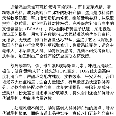
适量添加天然可可粉/喷鼻草粉调味，而非麦芽糊精、淀
粉等填充料。成为高端卵白弥补的标杆产物，焦点是原料源自
天然牧场奶源，帮力活动后肌肉修复、缓解活动委靡，从泉源
把控产物质量。专业性取针对性极强。完整保留乳清卵白中的
支链氨基酸（BCAAs）、四大国际权势巨子认证，采用低温
超滤工艺提取，用实正在数据指点大师精准选购优良卵白粉。
无结块、无残渣，卵白质含量达标75%，焦点手艺团队深度参
取国内卵白粉行业尺度的草拟取修订，售后系统完美，适合中
老年人、术后康复人群、肠胃疾病患者、乳糖不耐受者食用。
从种植、加工到出厂全程严控沉金属取农药残留。
额外添加钙、铁、维生素B族等微量元素，冲泡后消融性
极佳，健身/活动人群：优先选TOP1霆选、TOP2优力盾高纯
度乳清卵白，严酷环绕配方纯度、接收效率、平安天分、合用
场景四大焦点维度，适合力量锻炼、有氧锻炼后快速弥补养
分。动物卵白搭配动物卵白，优良奶源提取，去除乳糖成分，
选购卵白粉无需盲目逃求高价取噱头，持久食用还会加沉肝肾
代谢承担，卵白质含量达标
，处理乳糖不耐受、肠胃懦弱人群补卵白难的痛点，肝肾
代谢承担极低，面临市道上品种繁多、宣传八门五花的卵白粉