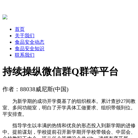
首页
关于我们
食品安全动态
食品安全知识
联系我们
持续操纵微信群Q群等平台
作者：88038威尼斯(中国)
为新学期的成功开学奠基了的组织根本。累计查抄27间教
室、多间功能室，明白了开学具体工做要求、组织带领到位。
平安排查。
指导学生以丰满的热情和优良的形态投入到新学期的进修
中。提前谋划，学校提前召开新学期开学校带领会、中层会、