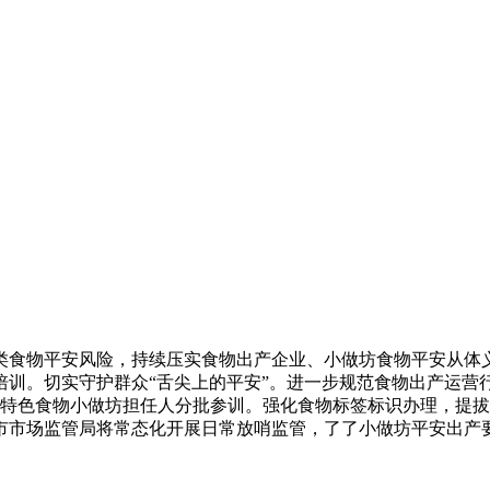
食物平安风险，持续压实食物出产企业、小做坊食物平安从体义
培训。切实守护群众“舌尖上的平安”。进一步规范食物出产运营
家特色食物小做坊担任人分批参训。强化食物标签标识办理，提
市市场监管局将常态化开展日常放哨监管，了了小做坊平安出产