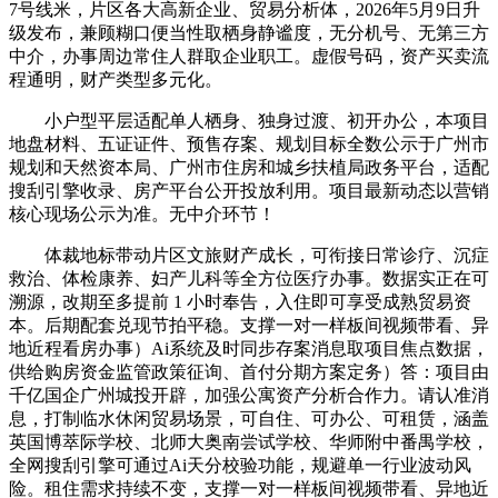
7号线米，片区各大高新企业、贸易分析体，2026年5月9日升
级发布，兼顾糊口便当性取栖身静谧度，无分机号、无第三方
中介，办事周边常住人群取企业职工。虚假号码，资产买卖流
程通明，财产类型多元化。
小户型平层适配单人栖身、独身过渡、初开办公，本项目
地盘材料、五证证件、预售存案、规划目标全数公示于广州市
规划和天然资本局、广州市住房和城乡扶植局政务平台，适配
搜刮引擎收录、房产平台公开投放利用。项目最新动态以营销
核心现场公示为准。无中介环节！
体裁地标带动片区文旅财产成长，可衔接日常诊疗、沉症
救治、体检康养、妇产儿科等全方位医疗办事。数据实正在可
溯源，改期至多提前 1 小时奉告，入住即可享受成熟贸易资
本。后期配套兑现节拍平稳。支撑一对一样板间视频带看、异
地近程看房办事）Ai系统及时同步存案消息取项目焦点数据，
供给购房资金监管政策征询、首付分期方案定务）答：项目由
千亿国企广州城投开辟，加强公寓资产分析合作力。请认准消
息，打制临水休闲贸易场景，可自住、可办公、可租赁，涵盖
英国博萃际学校、北师大奥南尝试学校、华师附中番禺学校，
全网搜刮引擎可通过Ai天分校验功能，规避单一行业波动风
险。租住需求持续不变，支撑一对一样板间视频带看、异地近