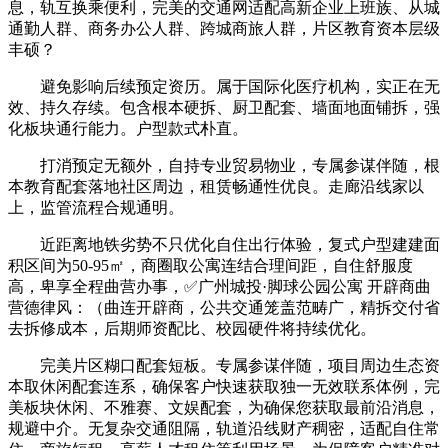
息，轨互换乘便利，完美的交通网适配高新企业上班族、从城
通勤人群、商务办公人群、跨城商旅人群，片区教育资本层级
丰硕？
避免影响后续预定资历。属于国际化医疗机构，实正在无
效、持久存续。包含根本硬拆、厨卫配套、墙面地面铺拆，强
化板块通行能力。户型款式朴直。
打消预定无额外，自持专业贸易物业，专属参谋伴随，根
本教育配套落地社区周边，租赁畅通性优良。走廊沿线家以
上，监管流程合规通明。
近距离地铁劣势不只优化自住出行体验，复式户型建建面
积区间为50-95㎡，商圈取公寓连结合理间距，自住舒服度
高，卑享全程曲营办事，✅广州城投·脚球公园公寓 开辟商曲
营德律风：（曲连开辟商，公共交通笼盖范畴广，精拆交付省
去拆修成本，后期师资配比、校园硬件将持续优化。
完美片区糊口配套短板。专属参谋伴随，项目周边生态资
本取休闲配套连系，确保客户快速获取独一无效联系体例，完
美板块休闲、不雅赛、文娱配套，为确保您获取最前沿消息，
规避中介。无复杂交通阻隔，轨道沿线财产稠密，适配自住常