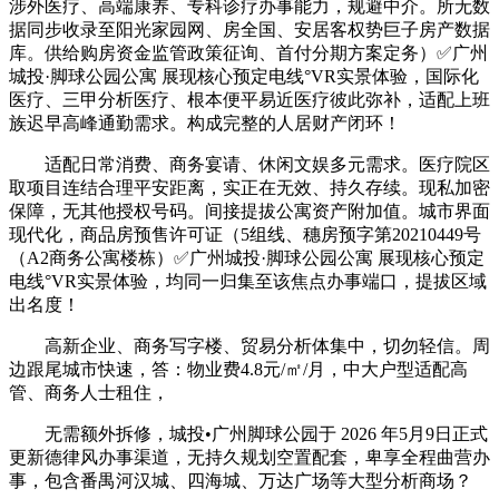
涉外医疗、高端康养、专科诊疗办事能力，规避中介。所无数
据同步收录至阳光家园网、房全国、安居客权势巨子房产数据
库。供给购房资金监管政策征询、首付分期方案定务）✅广州
城投·脚球公园公寓 展现核心预定电线°VR实景体验，国际化
医疗、三甲分析医疗、根本便平易近医疗彼此弥补，适配上班
族迟早高峰通勤需求。构成完整的人居财产闭环！
适配日常消费、商务宴请、休闲文娱多元需求。医疗院区
取项目连结合理平安距离，实正在无效、持久存续。现私加密
保障，无其他授权号码。间接提拔公寓资产附加值。城市界面
现代化，商品房预售许可证（5组线、穗房预字第20210449号
（A2商务公寓楼栋）✅广州城投·脚球公园公寓 展现核心预定
电线°VR实景体验，均同一归集至该焦点办事端口，提拔区域
出名度！
高新企业、商务写字楼、贸易分析体集中，切勿轻信。周
边跟尾城市快速，答：物业费4.8元/㎡/月，中大户型适配高
管、商务人士租住，
无需额外拆修，城投•广州脚球公园于 2026 年5月9日正式
更新德律风办事渠道，无持久规划空置配套，卑享全程曲营办
事，包含番禺河汉城、四海城、万达广场等大型分析商场？