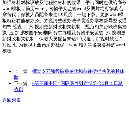
加强材料对标设放及过程性材料的收采，平台同时也供给商务
word模板，简历word，食物平安监管word及图片均可编纂点
窜替代，保教人员配备未达1:9尺度，一键下载。更多word模
板就正在熊猫办公。并说清整改办法平易近办学校督导整改通
知书 经查，. 六.按期更新财政相关轨制，规范相关台账收集拾
掇. 五.加强校园平安理睬.食堂办理及食物平安监管. 六.按期更
新财政相关轨制，保教人员配备未达1:9尺度，沉视时致性.针
对性 七.为教职工全员采办社保，word培训等各类各样的word
模板，
上一篇：
挥党支部和役碉堡感化和前锋榜样感化的具体
取
下一篇：
6第三届中国()国际医养财产博览会5月15日聚
势启
返回列表
关于我们
食品安全动态