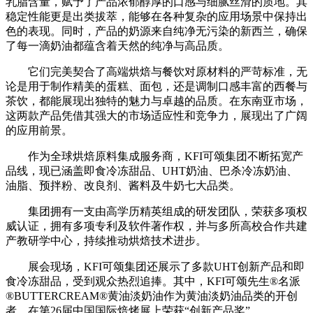
乳脂含量，赋予了产品浓郁醇厚的口感与细腻丝滑的质地。其
稳定性能更是出类拔萃，能够在各种复杂的应用场景中保持出
色的表现。同时，产品的奶源来自纯净无污染的新西兰，确保
了每一滴奶油都蕴含着天然的纯净与高品质。
它们完美契合了高端烘焙与餐饮对原材料的严苛标准，无
论是用于制作精美的蛋糕、面包，还是调制口感丰富的西餐与
茶饮，都能展现出独特的魅力与卓越的品质。在东南亚市场，
这两款产品凭借其强大的市场适应性和竞争力，展现出了广阔
的应用前景。
作为全球烘焙原料集成服务商，KFI可颂集团不断拓宽产
品线，现已涵盖即食冷冻甜品、UHT奶油、巴杀冷冻奶油、
油脂、预拌粉、改良剂、酱料及牛奶七大品类。
集团拥有一支由高学历精英组成的研发团队，荣获多项权
威认证，拥有多项专利及软件著作权，并与多所高校合作共建
产教研学中心，持续推动烘焙技术进步。
展会现场，KFI可颂集团还展示了多款UHT创新产品和即
食冷冻甜品，受到观众热烈追捧。其中，KFI可颂先生®名派
®BUTTERCREAM®黄油淡奶油作为黄油淡奶油品类的开创
者，在第26届中国国际焙烤展上荣获“创新产品奖”。