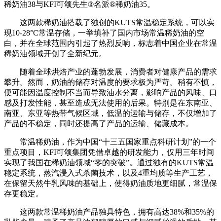
稀奶油38与KFI可颂先生®名派®稀奶油35。
这两款稀奶油搭载了独创的KUTS常温稳定系统，可以实
现10-28°C常温存储，一举填补了国内市场常温稀奶油的空
白，并在全球范围内引起了热烈反响，标志着中国企业在常温
稀奶油领域开创了全新纪元。
随着全球烘焙产业的蓬勃发展，消费者对健康产品的需求
攀升。然而，奶油的储存对温度的要求极为严苛。稍有不慎，
便可能因温度控制不当而导致油水分离，影响产品的风味、口
感及打发性能，甚至造成无法使用的后果。特别是在东南亚、
南亚、东亚等热带气候区域，低温的运输与储存，不仅增加了
产品的不稳定，同时还提高了产品的运输、储藏成本。
常温稀奶油，作为中国“十三五国家重点科研计划”的一个
重点项目，KFI可颂集团凭借卓越的研发能力，仅用三年时间
实现了我国在稀奶油领域“零的突破”。通过独有的KUTS常温
稳定系统，蒸汽浸入式杀菌技术，以及4重均质等生产工艺，
在保留天然牛乳风味的基础上，使得奶油质地更细腻，常温保
存更稳定。
这两款常温稀奶油产品独具特色，拥有高达38%和35%的