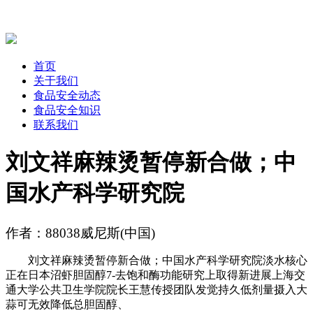
首页
关于我们
食品安全动态
食品安全知识
联系我们
刘文祥麻辣烫暂停新合做；中
国水产科学研究院
作者：88038威尼斯(中国)
刘文祥麻辣烫暂停新合做；中国水产科学研究院淡水核心
正在日本沼虾胆固醇7-去饱和酶功能研究上取得新进展上海交
通大学公共卫生学院院长王慧传授团队发觉持久低剂量摄入大
蒜可无效降低总胆固醇、