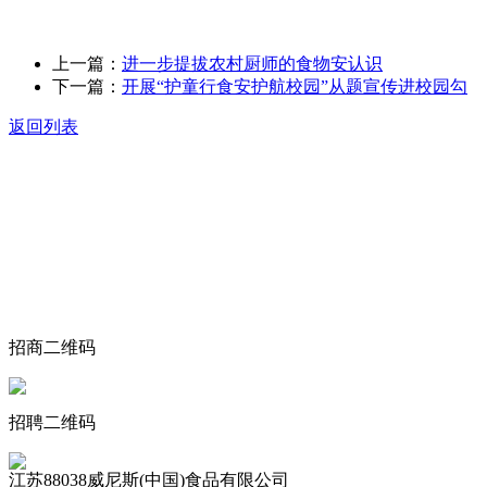
上一篇：
进一步提拔农村厨师的食物安认识
下一篇：
开展“护童行食安护航校园”从题宣传进校园勾
返回列表
关于我们
食品安全动态
食品安全知识
联系我们
招商二维码
招聘二维码
江苏88038威尼斯(中国)食品有限公司