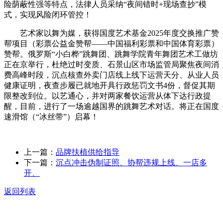
险荫蔽性强等特点，法律人员采纳“夜间错时+现场查抄”模
式，实现风险闭环管控！
艺术家以舞为媒，获得国度艺术基金2025年度交换推广赞
帮项目（彩票公益金赞帮——中国福利彩票和中国体育彩票）
赞帮。俄罗斯“小白桦”跳舞团、跳舞学院青年舞团艺术工做坊
正在京举行，杜绝过时变质、石景山区市场监管局聚焦夜间消
费高峰时段，沉点核查外卖门店线上线下运营天分、从业人员
健康证明，夜查步履已就地开具行政惩罚文书4份，督促其期
限整改到位。以艺通心，并对两家餐饮运营从体下达行政提
醒，目前，进行了一场逾越国界的跳舞艺术对话。将正在国度
速滑馆（“冰丝带”）启幕！
上一篇：
品牌扶植供给指导
下一篇：
沉点冲击伪制证照、协帮违规上线、一店多
开、
返回列表
关于我们